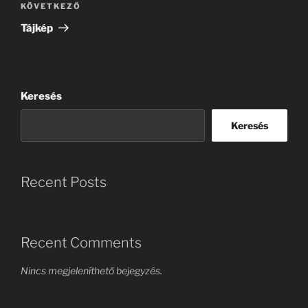
Következő
KÖVETKEZŐ
bejegyzés
Tájkép
Keresés
Keresés
Recent Posts
Recent Comments
Nincs megjeleníthető bejegyzés.