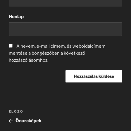
Honlap
A nevem, e-mail címem, és weboldalcímem
mentése a böngészőben a következő
hozzászólásomhoz.
Bejegyzés
Korábbi
ELŐZŐ
navigáció
bejegyzés
Önarcképek